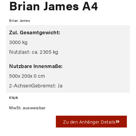
Brian James A4
Brian James
Zul. Gesamtgewicht:
3000 kg
Nutzlast: ca. 2305 kg
Nutzbare Innenmaße:
500
x 200
x 0 cm
2-Achsen
Gebremst: Ja
€ N/A
MwSt. ausweisbar
Zu den Anhänger Details