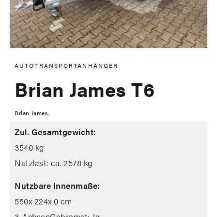
AUTOTRANSPORTANHÄNGER
Brian James T6
Brian James
Zul. Gesamtgewicht:
3540 kg
Nutzlast: ca. 2578 kg
Nutzbare Innenmaße:
550
x 224
x 0 cm
3-Achsen
Gebremst: Ja