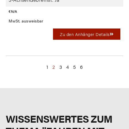
€ N/A
MwSt. ausweisbar
Zu den Anhänger Details
1
2
3
4
5
6
WISSENSWERTES ZUM