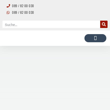
089 / 82 00 030
089 / 82 00 030
ANHÄNGER KAUFEN
ANHÄNGER MIETEN
ERSATZTEILE UND ZUBEHÖR