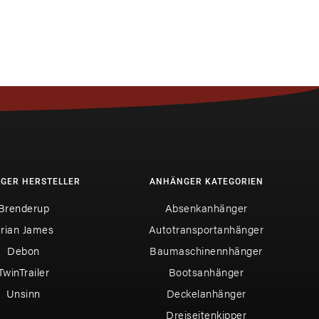
GER HERSTELLER
ANHÄNGER KATEGORIEN
Brenderup
Absenkanhänger
rian James
Autotransportanhänger
Debon
Baumaschinennhänger
TwinTrailer
Bootsanhänger
Unsinn
Deckelanhänger
Dreiseitenkipper