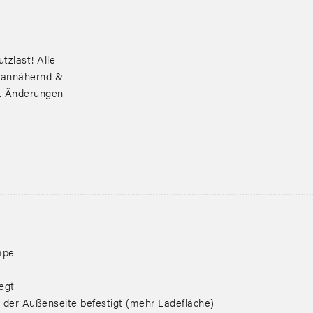
tzlast! Alle
 annähernd &
r. Änderungen
mpe
egt
der Außenseite befestigt (mehr Ladefläche)