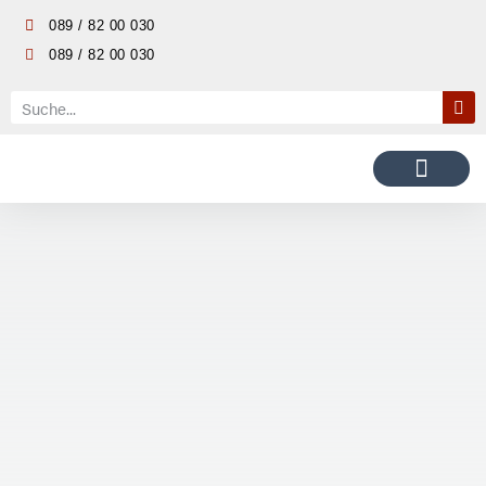
089 / 82 00 030
089 / 82 00 030
ANHÄNGER KAUFEN
ANHÄNGER MIETEN
ERSATZTEILE UND ZUBEHÖR