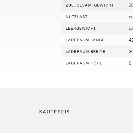
2
ZUL. GESAMTGEWICHT
c
NUTZLAST
c
LEERGEWICHT
4
LADERAUM LÄNGE
2
LADERAUM BREITE
0
LADERAUM HÖHE
KAUFPREIS